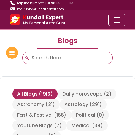
Helpline number: +91 98 183 183 03
Email: info@kundaliexpert.com
Blogs
All Blogs
(
1913
)
Daily Horoscope
(
2
)
Astronomy
(
31
)
Astrology
(
291
)
Fast & Festival
(
166
)
Political
(
0
)
Youtube Blogs
(
7
)
Medical
(
38
)